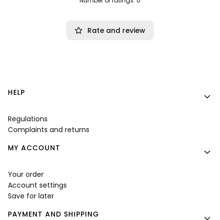
Number of ratings: 0
Rate and review
Footer menu
HELP
Regulations
Complaints and returns
MY ACCOUNT
Your order
Account settings
Save for later
PAYMENT AND SHIPPING