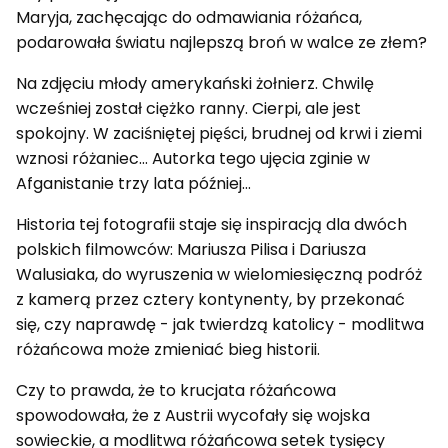
Maryja, zachęcając do odmawiania różańca,
podarowała światu najlepszą broń w walce ze złem?
Na zdjęciu młody amerykański żołnierz. Chwilę
wcześniej został ciężko ranny. Cierpi, ale jest
spokojny. W zaciśniętej pięści, brudnej od krwi i ziemi
wznosi różaniec… Autorka tego ujęcia zginie w
Afganistanie trzy lata później…
Historia tej fotografii staje się inspiracją dla dwóch
polskich filmowców: Mariusza Pilisa i Dariusza
Walusiaka, do wyruszenia w wielomiesięczną podróż
z kamerą przez cztery kontynenty, by przekonać
się, czy naprawdę - jak twierdzą katolicy - modlitwa
różańcowa może zmieniać bieg historii.
Czy to prawda, że to krucjata różańcowa
spowodowała, że z Austrii wycofały się wojska
sowieckie, a modlitwa różańcowa setek tysięcy