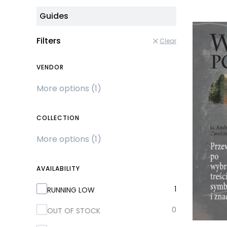
Guides
Filters
Clear
VENDOR
Vendor
More options (1)
COLLECTION
Collection
More options (1)
AVAILABILITY
Availability
1
RUNNING LOW
0
OUT OF STOCK