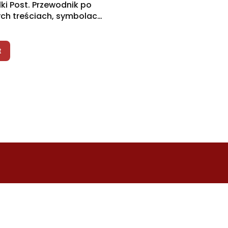
lki Post. Przewodnik po
ch treściach, symbolach
niach
t