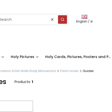
English / zł
Clear
Search
Holy Pictures
Holy Cards, Pictures, Posters and P...
nia Sióstr Matki Bożej Miłosierdzia
Polish books
Guides
es
Products:
1
f products