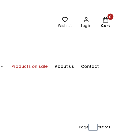
Products in th
Wishlist
Log in
Cart
Products on sale
About us
Contact
Page
out of 1