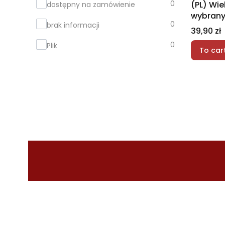
0
(PL) Wie
dostępny na zamówienie
wybrany
0
brak informacji
i znacze
Price
39,90 zł
0
Plik
To car