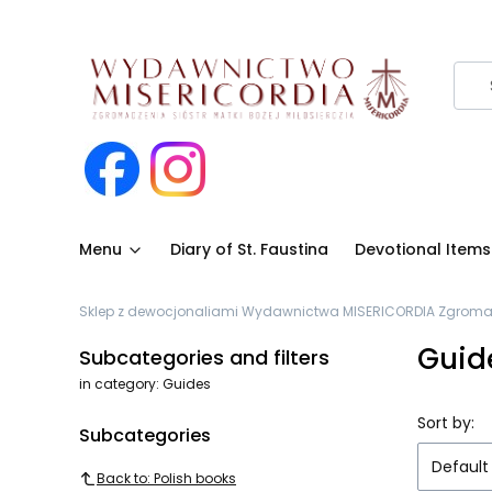
Menu
Diary of St. Faustina
Devotional Items
Sklep z dewocjonaliami Wydawnictwa MISERICORDIA Zgromadze
Guid
Subcategories and filters
in category: Guides
List o
Sort by:
Subcategories
Default
Back to: Polish books