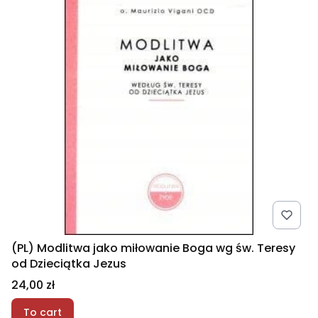
(PL) Modlitwa jako miłowanie Boga wg św. Teresy
od Dzieciątka Jezus
Price
24,00 zł
To cart