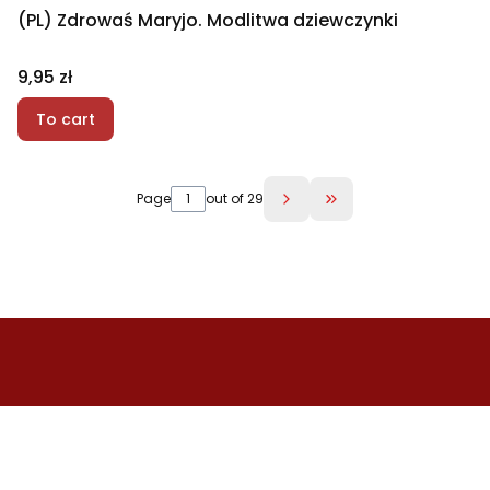
(PL) Zdrowaś Maryjo. Modlitwa dziewczynki
Price
9,95 zł
To cart
Page
out of 29
Go to the last page