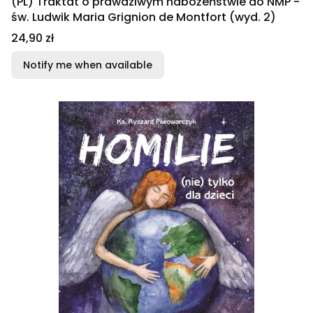
(PL) Traktat o prawdziwym nabożeństwie do NMP -
św. Ludwik Maria Grignion de Montfort (wyd. 2)
Price
24,90 zł
Notify me when available