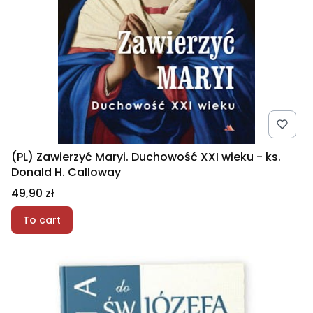
(PL) Zawierzyć Maryi. Duchowość XXI wieku - ks.
Donald H. Calloway
Price
49,90 zł
To cart