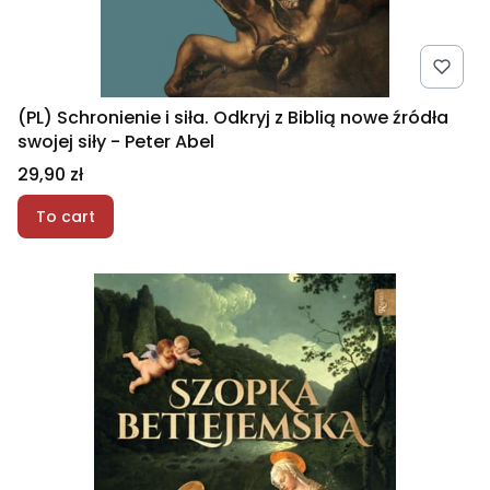
(PL) Schronienie i siła. Odkryj z Biblią nowe źródła
swojej siły - Peter Abel
Price
29,90 zł
To cart