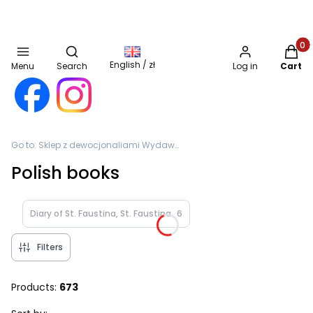
Open search engine
Produc
English / zł
Menu
Search
Log in
Cart
Go to:
Sklep z dewocjonaliami Wydawnictwa MISERICORDIA Zgromadzenia Sióstr Matki Bożej Miłosierdzia
Polish books
Diary of St. Faustina, St. Faustina
6
Filters
Products:
673