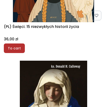
(PL) Święci. 15 niezwykłych historii życia
Price
36,00 zł
To cart