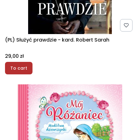
(PL) Służyć prawdzie - kard. Robert Sarah
Price
29,00 zł
To cart