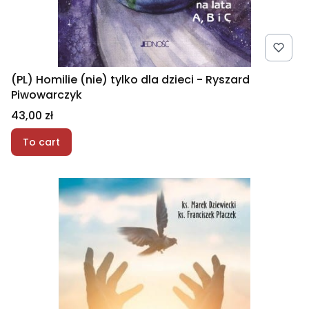
(PL) Homilie (nie) tylko dla dzieci - Ryszard
Piwowarczyk
Price
43,00 zł
To cart