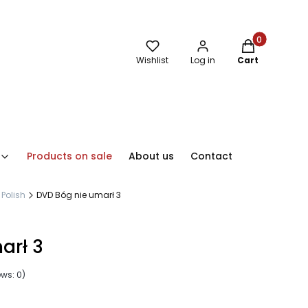
Products in th
Wishlist
Log in
Cart
Products on sale
About us
Contact
 Polish
DVD Bóg nie umarł 3
arł 3
ews: 0)