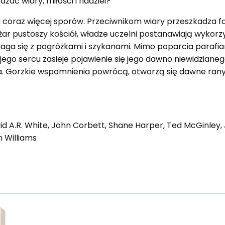
zać wiary, miłości i nadziei?
coraz więcej sporów. Przeciwnikom wiary przeszkadza fakt
ar pustoszy kościół, władze uczelni postanawiają wykorzy
ga się z pogróżkami i szykanami. Mimo poparcia parafia
jego sercu zasieje pojawienie się jego dawno niewidziane
ła. Gorzkie wspomnienia powrócą, otworzą się dawne rany.
d A.R. White, John Corbett, Shane Harper, Ted McGinley, 
 Williams