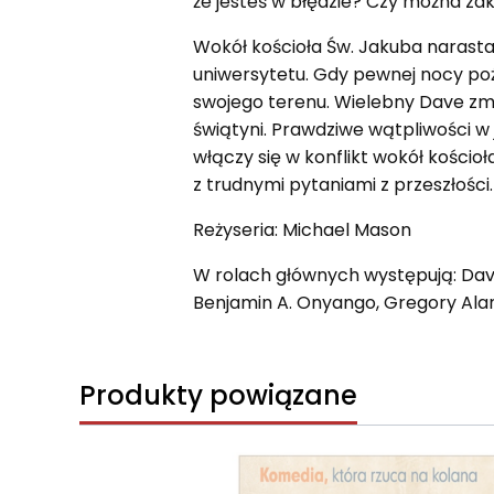
że jesteś w błędzie? Czy można zaka
Wokół kościoła Św. Jakuba narasta 
uniwersytetu. Gdy pewnej nocy poż
swojego terenu. Wielebny Dave zma
świątyni. Prawdziwe wątpliwości w 
włączy się w konflikt wokół kościo
z trudnymi pytaniami z przeszłości.
Reżyseria: Michael Mason
W rolach głównych występują: Davi
Benjamin A. Onyango, Gregory Alan
Produkty powiązane