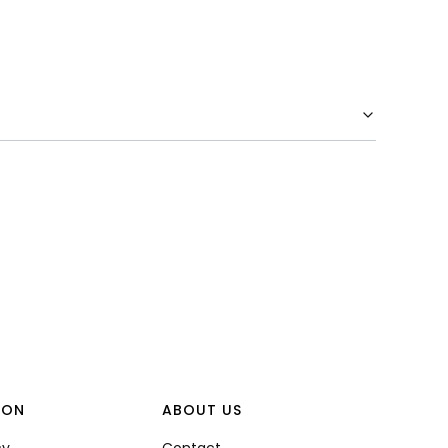
ION
ABOUT US
cy
Contact