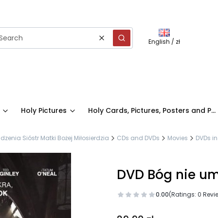
English / zł
Clear
Search
Holy Pictures
Holy Cards, Pictures, Posters and P...
nia Sióstr Matki Bożej Miłosierdzia
CDs and DVDs
Movies
DVDs in
DVD Bóg nie um
0.00
(Ratings: 0 Revi