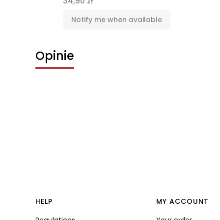
Price
34,90 zł
Notify me when available
Opinie
Footer menu
HELP
MY ACCOUNT
Regulations
Your order