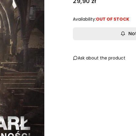
Price
29,90 zł
Availability:
OUT OF STOCK
No
Ask about the product