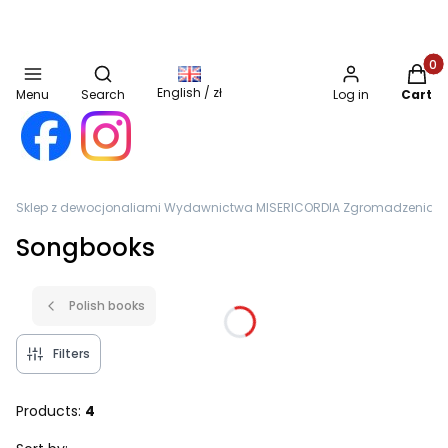
Open search engine
Produc
English / zł
Menu
Search
Log in
Cart
Sklep z dewocjonaliami Wydawnictwa MISERICORDIA Zgromadzenia Sióst
Songbooks
Polish books
Filters
Products:
4