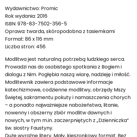
Wydawnictwo: Promic
Rok wydania: 2016
ISBN: 978-83-7502-356-5
Oprawa: twarda, skóropodobna z tasiemkami
Format: 86 x 116 mm
Liczba stron: 456
Modlitwa jest naturalną potrzebą ludzkiego serca.
Prowadzi nas do osobistego spotkania z Bogiem i
dialogu z Nim. Pogłębia naszą wiarę, nadzieję i miłość.
Modlitewnik zawiera podstawowe informacje
katechizmowe, codzienne modlitwy, obrzędy Mszy
Świętej, sakramentu pokuty i namaszczenia chorych
– a ponadto najważniejsze nabożeństwa, litanie,
nowenny i obszerny zbiór modlitw dawnych i
nowych, w tym m.in. zaczerpniętych z „Dzienniczka”
św. siostry Faustyny.
Duże wyraźne litery. Mały, kieszonkowy format. Bez