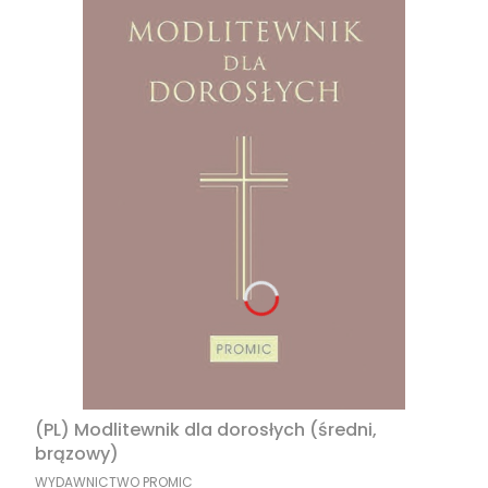
(PL) Modlitewnik dla dorosłych (średni,
brązowy)
MANUFACTURER
WYDAWNICTWO PROMIC