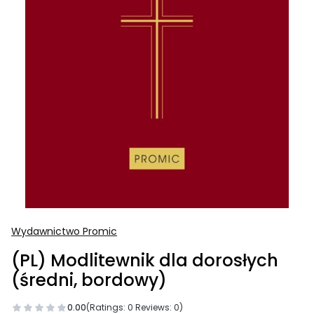
Wydawnictwo Promic
(PL) Modlitewnik dla dorosłych
(średni, bordowy)
0.00
(Ratings: 0 Reviews: 0)