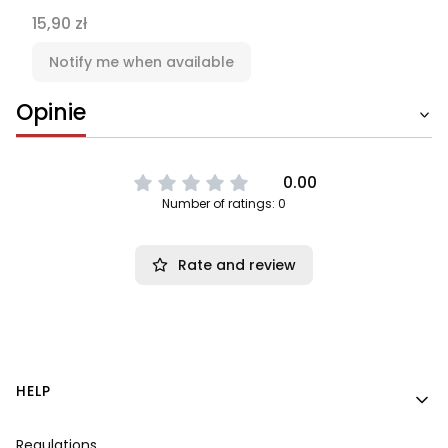
Price
15,90 zł
Notify me when available
Opinie
0.00
Number of ratings: 0
Rate and review
Footer menu
HELP
Regulations