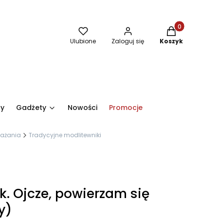
Produkty w kos
Ulubione
Zaloguj się
Koszyk
ry
Gadżety
Nowości
Promocje
ważania
Tradycyjne modlitewniki
k. Ojcze, powierzam się
y)