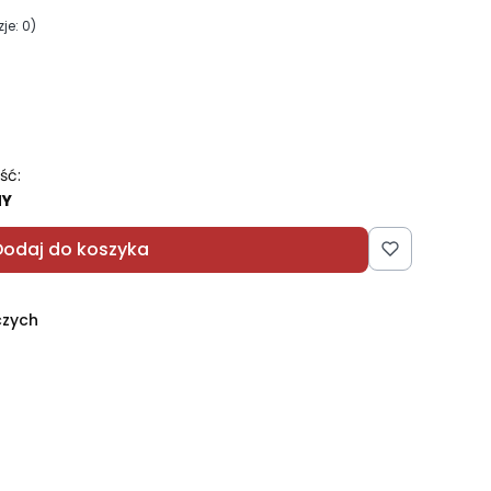
je: 0)
ść:
NY
Dodaj do koszyka
czych