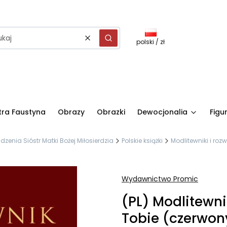
polski / zł
Wyczyść
Szukaj
stra Faustyna
Obrazy
Obrazki
Dewocjonalia
Figu
nia Sióstr Matki Bożej Miłosierdzia
Polskie książki
Modlitewniki i roz
Wydawnictwo Promic
(PL) Modlitewni
Tobie (czerwon