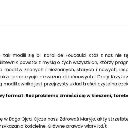
 tak modlił się bł. Karol de Foucauld. Któż z nas nie t
itewnik powstał z myślą o tych wszystkich, którzy pra
je modlitw znanych i nieznanych, starych i nowych, ins
 także propozycje rozważań różańcowych i Drogi Krzyżo
 modlitewnika jest przejrzysty układ treści, czytelna czc
y format. Bez problemu zmieści się w kieszeni, toreb
 Boga Ojca, Ojcze nasz, Zdrowaś Maryjo, akty strzeliste 
zykazania kościelne, Główne prawdy wiary itd.);