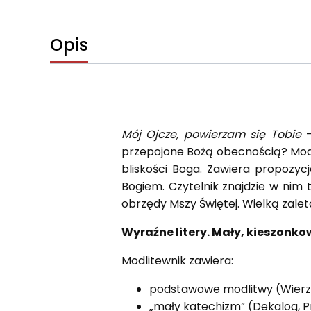
Opis
Mój Ojcze, powierzam się Tobie
–
przepojone Bożą obecnością? Modl
bliskości Boga. Zawiera propozyc
Bogiem. Czytelnik znajdzie w nim
obrzędy Mszy Świętej. Wielką zaletą
Wyraźne litery. Mały, kieszonkow
Modlitewnik zawiera:
podstawowe modlitwy (Wierzę w
„mały katechizm” (Dekalog, Pr