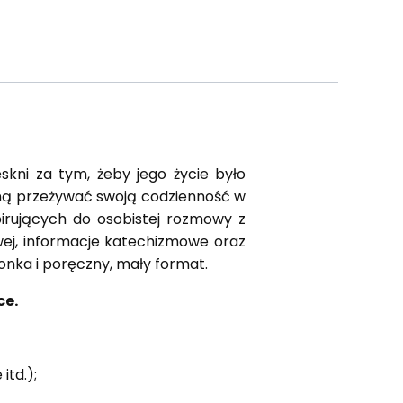
ęskni za tym, żeby jego życie było
gną przeżywać swoją codzienność w
pirujących do osobistej rozmowy z
wej, informacje katechizmowe oraz
ionka i poręczny, mały format.
ce.
itd.);