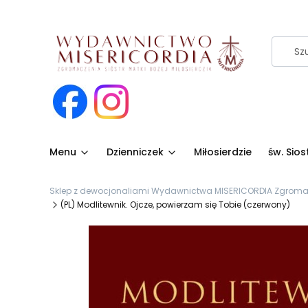
Menu
Dzienniczek
Miłosierdzie
św. Sio
Sklep z dewocjonaliami Wydawnictwa MISERICORDIA Zgromadze
(PL) Modlitewnik. Ojcze, powierzam się Tobie (czerwony)