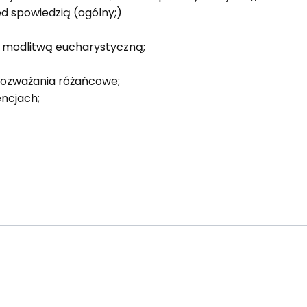
d spowiedzią (ogólny;)
ą modlitwą eucharystyczną;
 rozważania różańcowe;
ncjach;