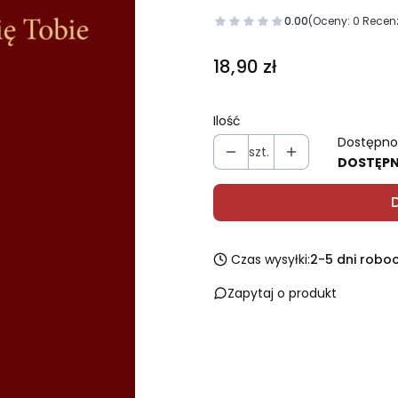
0.00
(Oceny: 0 Recenz
Cena
18,90 zł
Ilość
Dostępno
szt.
DOSTĘP
Czas wysyłki:
2-5 dni robo
Zapytaj o produkt