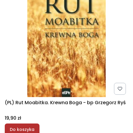
(PL) Rut Moabitka. Krewna Boga - bp Grzegorz Ryś
Cena
19,90 zł
Do koszyka