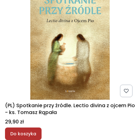
(PL) Spotkanie przy źródle. Lectio divina z ojcem Pio
- ks. Tomasz Rąpała
Cena
29,90 zł
Do koszyka