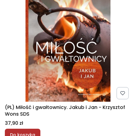
(PL) Miłość i gwałtownicy. Jakub i Jan - Krzysztof
Wons SDS
Cena
37,90 zł
Do koszyka