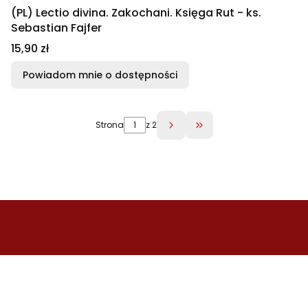
(PL) Lectio divina. Zakochani. Księga Rut - ks.
Sebastian Fajfer
Cena
15,90 zł
Powiadom mnie o dostępności
Strona
z 2
Przejdź do ostatniej 