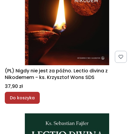
(PL) Nigdy nie jest za późno. Lectio divina z
Nikodemem - ks. Krzysztof Wons SDS
Cena
37,90 zł
Do koszyka