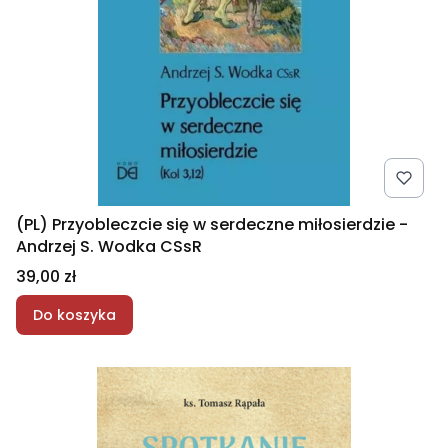
(PL) Przyobleczcie się w serdeczne miłosierdzie -
Andrzej S. Wodka CSsR
Cena
39,00 zł
Do koszyka