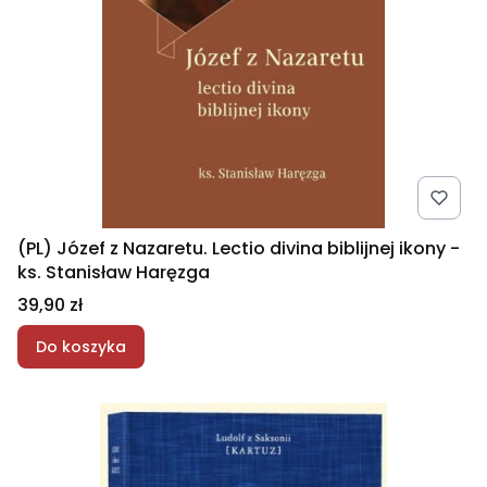
(PL) Józef z Nazaretu. Lectio divina biblijnej ikony -
ks. Stanisław Haręzga
Cena
39,90 zł
Do koszyka