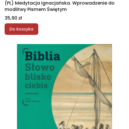
(PL) Medytacja ignacjańska. Wprowadzenie do
modlitwy Pismem Świętym
Cena
35,90 zł
Do koszyka