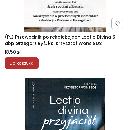
(PL) Przewodnik po rekolekcjach Lectio Divina 6 -
abp Grzegorz Ryś, ks. Krzysztof Wons SDS
Cena
18,50 zł
Do koszyka