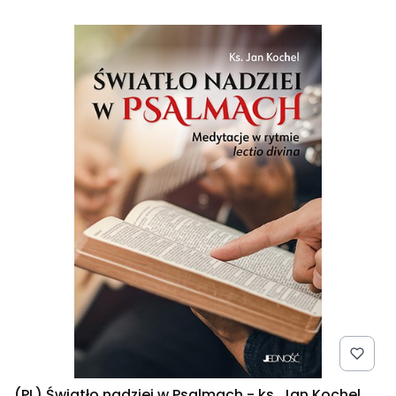
(PL) Światło nadziei w Psalmach - ks. Jan Kochel