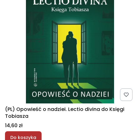
(PL) Opowieść o nadziei. Lectio divina do Księgi
Tobiasza
Cena
14,60 zł
Do koszyka