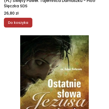
(PL) Święty Paweł. Tajemnica Damaszku - Piotr
Ślęczka SDS
Cena
26,80 zł
Do koszyka