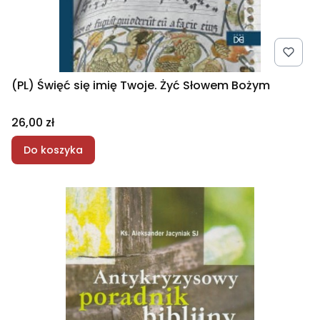
(PL) Święć się imię Twoje. Żyć Słowem Bożym
Cena
26,00 zł
Do koszyka