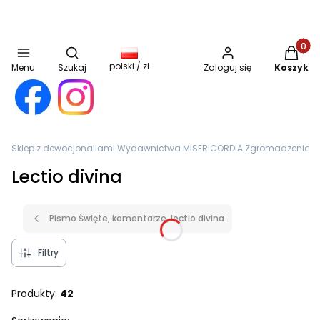
Otwórz wyszukiwarkę
Produkt
polski / zł
Menu
Szukaj
Zaloguj się
Koszyk
Sklep z dewocjonaliami Wydawnictwa MISERICORDIA Zgromadzenia Sióst
Lectio divina
Pismo Święte, komentarze, lectio divina
Filtry
Produkty:
42