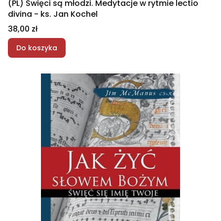
(PL) Święci są młodzi. Medytacje w rytmie lectio
divina - ks. Jan Kochel
Cena
38,00 zł
Do koszyka