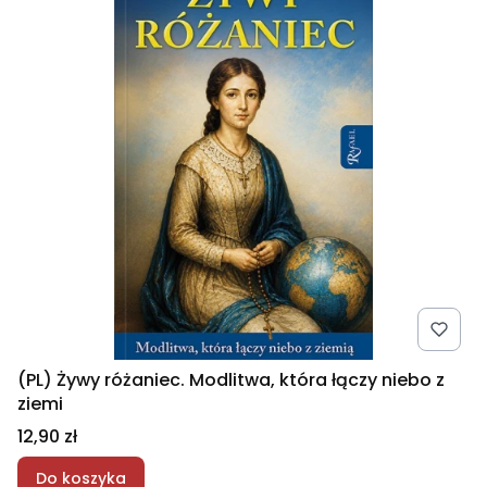
(PL) Żywy różaniec. Modlitwa, która łączy niebo z
ziemi
Cena
12,90 zł
Do koszyka