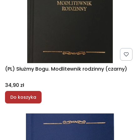
(PL) Służmy Bogu. Modlitewnik rodzinny (czarny)
Cena
34,90 zł
Do koszyka