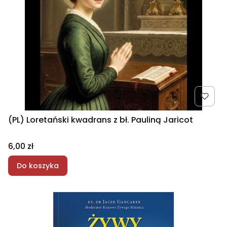
(PL) Loretański kwadrans z bł. Pauliną Jaricot
Cena
6,00 zł
Do koszyka