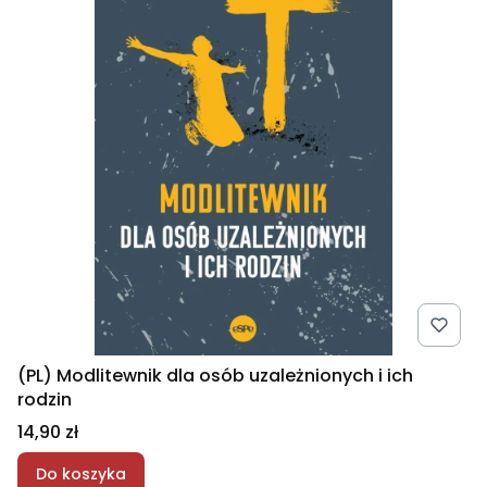
(PL) Modlitewnik dla osób uzależnionych i ich
rodzin
Cena
14,90 zł
Do koszyka