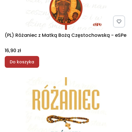
(PL) Różaniec z Matką Bożą Częstochowską - eSPe
Cena
16,90 zł
Do koszyka