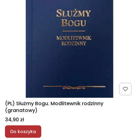
(PL) Służmy Bogu. Modlitewnik rodzinny
(granatowy)
Cena
34,90 zł
Do koszyka