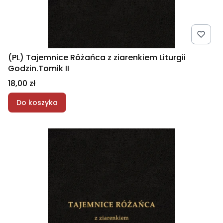
(PL) Tajemnice Różańca z ziarenkiem Liturgii
Godzin.Tomik II
Cena
18,00 zł
Do koszyka