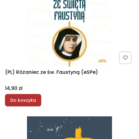
(PL) Różaniec ze św. Faustyną (eSPe)
Cena
14,90 zł
Do koszyka