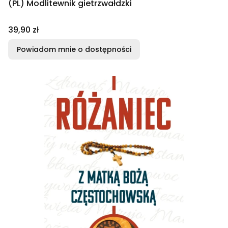
(PL) Modlitewnik gietrzwałdzki
Cena
39,90 zł
Powiadom mnie o dostępności