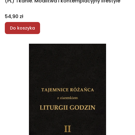
(PL) Tkanie. Modlitwa i kontemplacyjny lifestyle
Cena
54,90 zł
Do koszyka