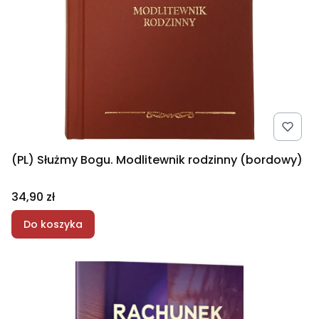
(PL) Służmy Bogu. Modlitewnik rodzinny (bordowy)
Cena
34,90 zł
Do koszyka