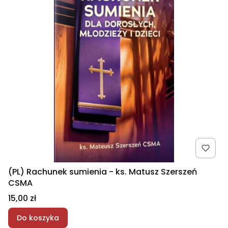
(PL) Rachunek sumienia - ks. Matusz Szerszeń
CSMA
Cena
15,00 zł
Do koszyka