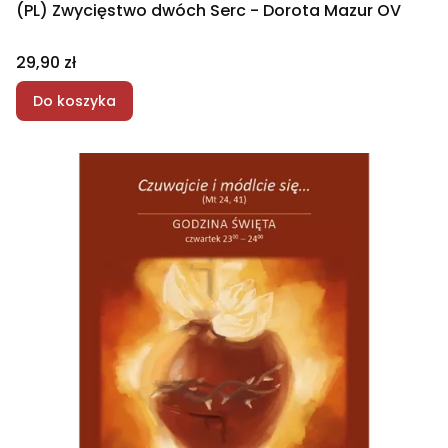
(PL) Zwycięstwo dwóch Serc - Dorota Mazur OV
Cena
29,90 zł
Do koszyka