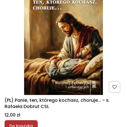
(PL) Panie, ten, którego kochasz, choruje... - s.
Rafaela Dobrut CSL
Cena
12,00 zł
Do koszyka