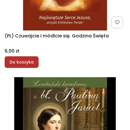
(PL) Czuwajcie i módlcie się. Godzina Święta
Cena
6,00 zł
Do koszyka