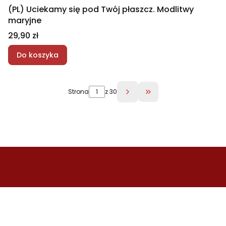
(PL) Uciekamy się pod Twój płaszcz. Modlitwy
maryjne
Cena
29,90 zł
Do koszyka
Strona
z 30
Przejdź do ostatniej 