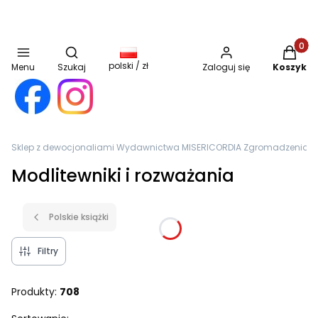
Otwórz wyszukiwarkę
Produkt
polski / zł
Menu
Szukaj
Zaloguj się
Koszyk
Sklep z dewocjonaliami Wydawnictwa MISERICORDIA Zgromadzenia Sióst
Modlitewniki i rozważania
Polskie książki
Filtry
Produkty:
708