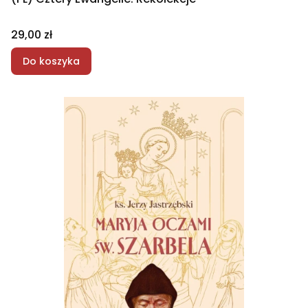
Cena
29,00 zł
Do koszyka