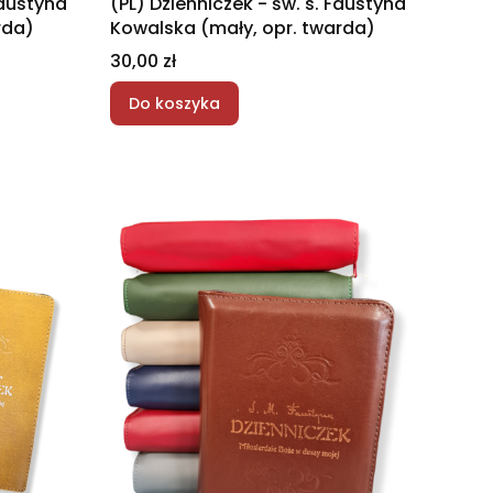
Faustyna
(PL) Dzienniczek - św. s. Faustyna
rda)
Kowalska (mały, opr. twarda)
Cena
30,00 zł
Do koszyka