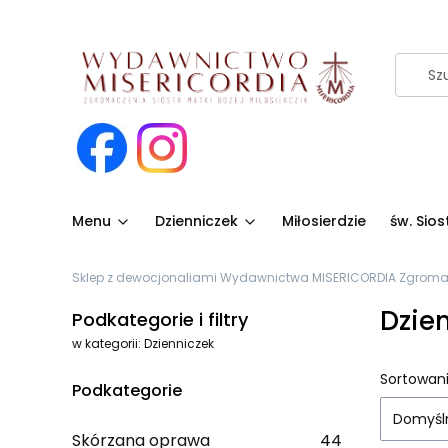
Menu
Dzienniczek
Miłosierdzie
św. Sio
Sklep z dewocjonaliami Wydawnictwa MISERICORDIA Zgromadze
Dzie
Podkategorie i filtry
w kategorii: Dzienniczek
Lista
Sortowani
Podkategorie
Domyśl
Skórzana oprawa
44