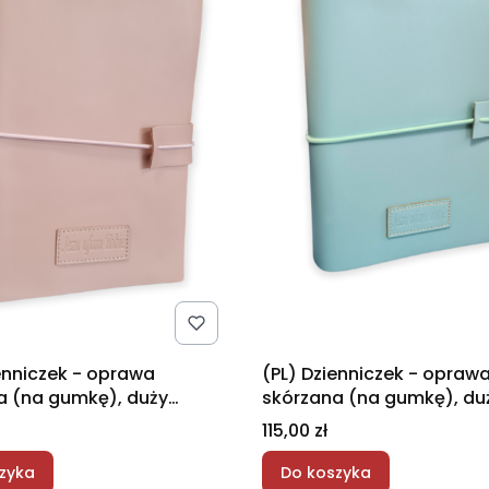
enniczek - oprawa
(PL) Dzienniczek - opraw
a (na gumkę), duży
skórzana (na gumkę), du
- pudrowy róż
format - miętowy
Cena
115,00 zł
zyka
Do koszyka