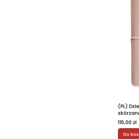
(PL) Dzi
skórzan
format 
Cena
115,00 zł
Do kos