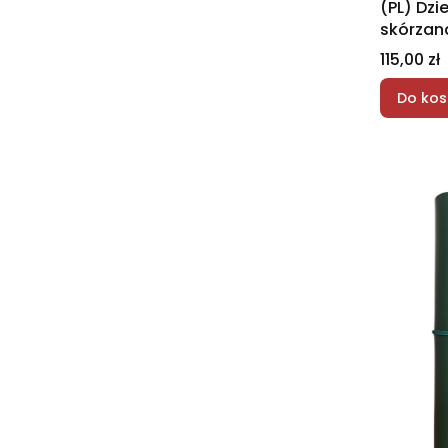
(PL) Dzi
skórzan
format -
Cena
115,00 zł
Do kos