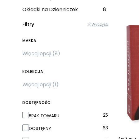
Okładki na Dzienniczek
8
Filtry
Wyczyść
MARKA
Marka
Więcej opcji (8)
KOLEKCJA
Kolekcja
Więcej opcji (1)
DOSTĘPNOŚĆ
Dostępność
25
BRAK TOWARU
63
DOSTĘPNY