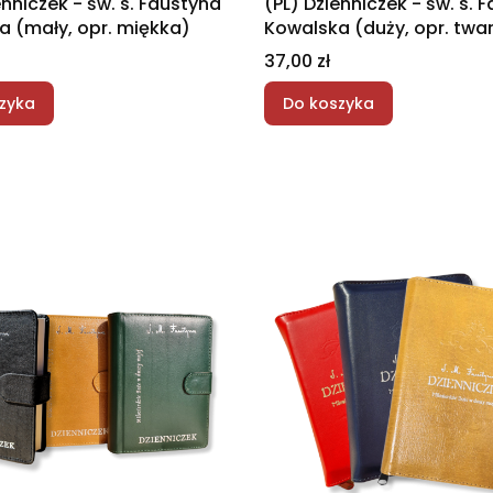
enniczek - św. s. Faustyna
(PL) Dzienniczek - św. s. 
a (mały, opr. miękka)
Kowalska (duży, opr. twa
Cena
37,00 zł
zyka
Do koszyka