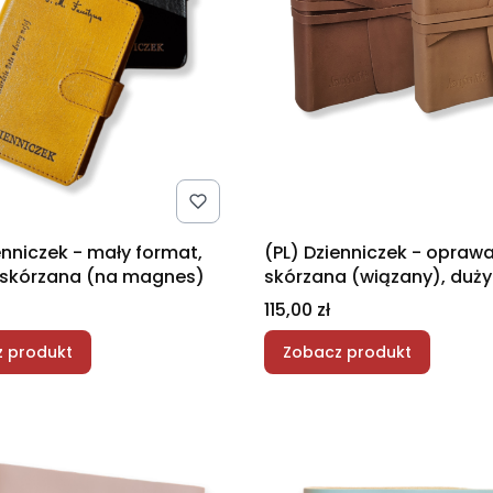
enniczek - mały format,
(PL) Dzienniczek - opraw
skórzana (na magnes)
skórzana (wiązany), duży
Cena
115,00 zł
 produkt
Zobacz produkt