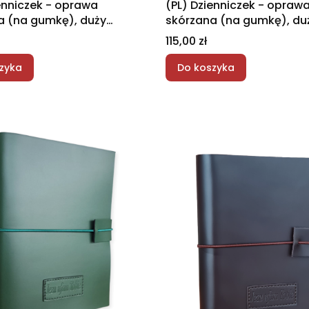
enniczek - oprawa
(PL) Dzienniczek - opraw
a (na gumkę), duży
skórzana (na gumkę), du
 błękitny
format - fioletowy
Cena
115,00 zł
zyka
Do koszyka