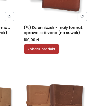
ormat,
(PL) Dzienniczek - mały format,
wak)
oprawa skórzana (na suwak)
Cena
100,00 zł
Zobacz produkt