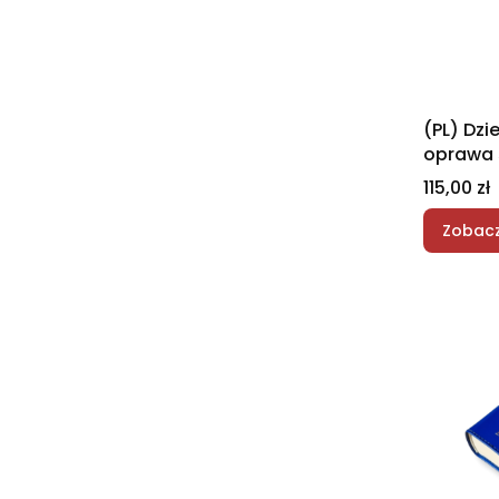
(PL) Dzi
oprawa 
Cena
115,00 zł
Zobacz