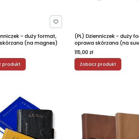
enniczek - duży format,
(PL) Dzienniczek - duży f
skórzana (na magnes)
oprawa skórzana (na su
Cena
115,00 zł
 produkt
Zobacz produkt