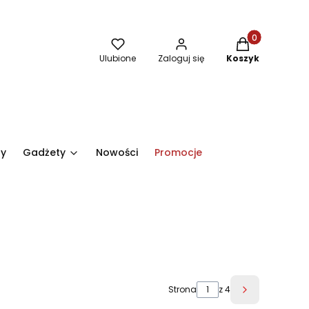
Produkty w kos
Ulubione
Zaloguj się
Koszyk
ry
Gadżety
Nowości
Promocje
Strona
z 4
Następne pr