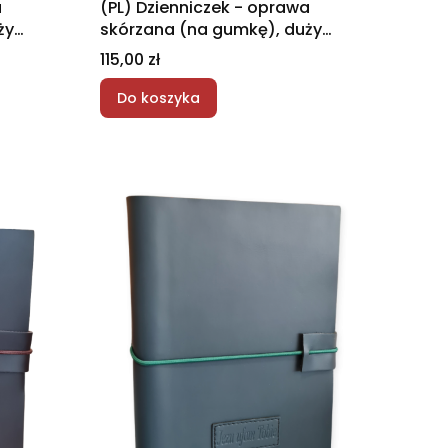
a
(PL) Dzienniczek - oprawa
ży
skórzana (na gumkę), duży
format - granatowy
Cena
115,00 zł
Do koszyka