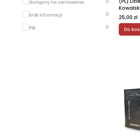
(PL) Dzi
0
dostępny na zamówienie
Kowalsk
0
brak informacji
Cena
25,00 zł
0
Plik
Do kos