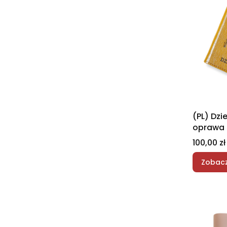
(PL) Dzi
oprawa 
Cena
100,00 zł
Zobacz