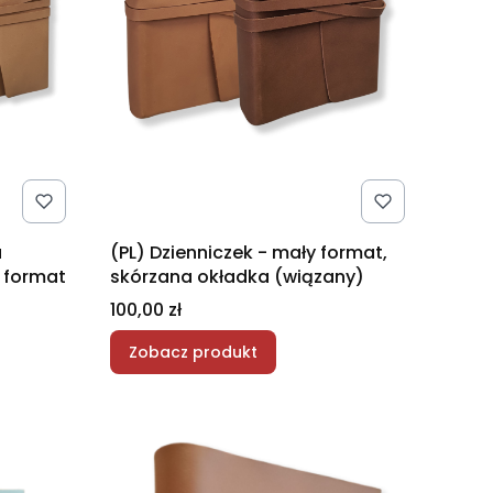
a
(PL) Dzienniczek - mały format,
 format
skórzana okładka (wiązany)
Cena
100,00 zł
Zobacz produkt