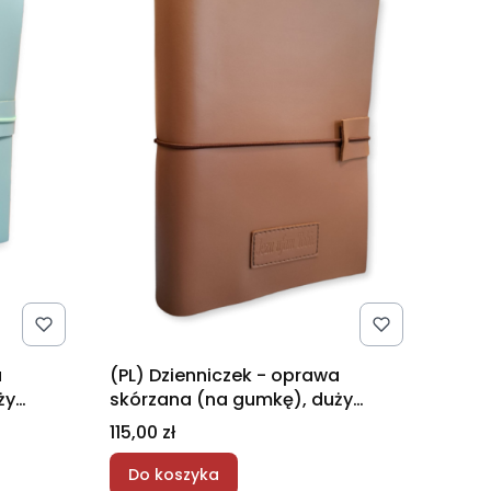
a
(PL) Dzienniczek - oprawa
ży
skórzana (na gumkę), duży
format - jasny brąz
Cena
115,00 zł
Do koszyka