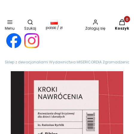
Otwórz wyszukiwarkę
Produkt
polski / zł
Menu
Szukaj
Zaloguj się
Koszyk
Sklep z dewocjonaliami Wydawnictwa MISERICORDIA Zgromadzenia Sióst