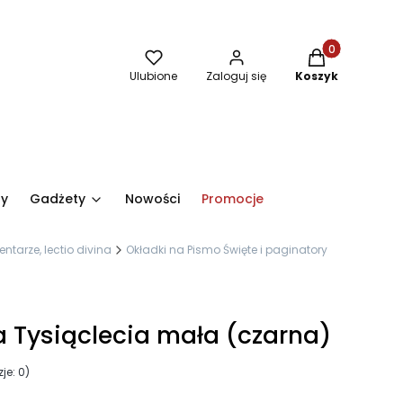
Produkty w kos
Ulubione
Zaloguj się
Koszyk
ry
Gadżety
Nowości
Promocje
ntarze, lectio divina
Okładki na Pismo Święte i paginatory
a Tysiąclecia mała (czarna)
je: 0)