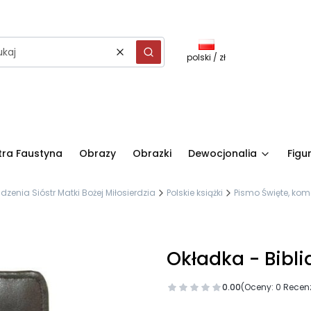
polski / zł
Wyczyść
Szukaj
stra Faustyna
Obrazy
Obrazki
Dewocjonalia
Figu
nia Sióstr Matki Bożej Miłosierdzia
Polskie książki
Pismo Święte, kome
Okładka - Bibli
0.00
(Oceny: 0 Recenz