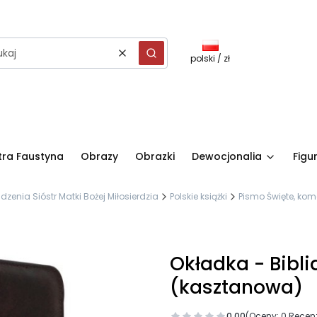
polski / zł
Wyczyść
Szukaj
stra Faustyna
Obrazy
Obrazki
Dewocjonalia
Figu
nia Sióstr Matki Bożej Miłosierdzia
Polskie książki
Pismo Święte, kome
Okładka - Bibli
(kasztanowa)
0.00
(Oceny: 0 Recenz