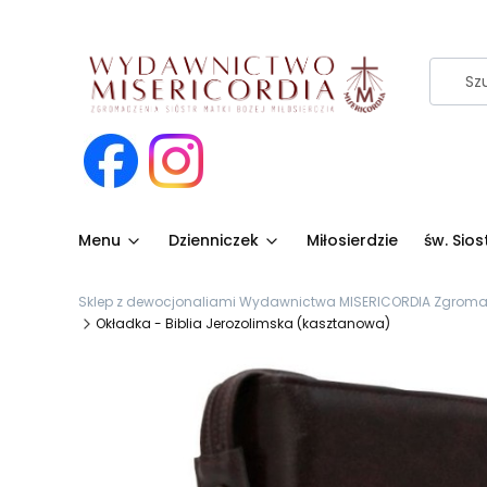
Menu
Dzienniczek
Miłosierdzie
św. Sio
Sklep z dewocjonaliami Wydawnictwa MISERICORDIA Zgromadze
Okładka - Biblia Jerozolimska (kasztanowa)