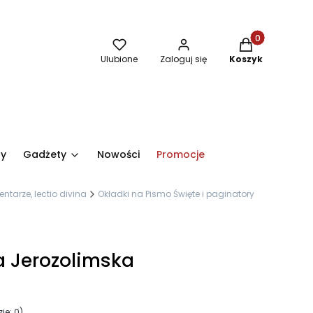
Produkty w kos
Ulubione
Zaloguj się
Koszyk
ry
Gadżety
Nowości
Promocje
ntarze, lectio divina
Okładki na Pismo Święte i paginatory
a Jerozolimska
je: 0)