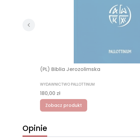
(PL) Biblia Jerozolimska
PRODUCENT
WYDAWNICTWO PALLOTTINUM
Cena
180,00 zł
Zobacz produkt
Opinie