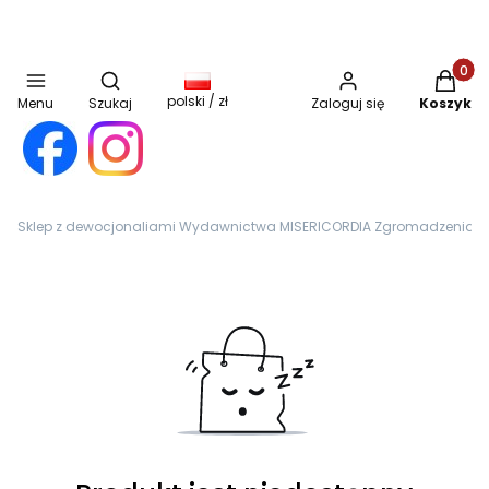
Otwórz wyszukiwarkę
Produkt
polski / zł
Menu
Szukaj
Zaloguj się
Koszyk
Sklep z dewocjonaliami Wydawnictwa MISERICORDIA Zgromadzenia Sióst