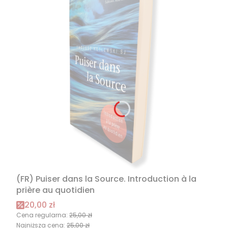
(FR) Puiser dans la Source. Introduction à la
prière au quotidien
Cena promocyjna
20,00 zł
Cena regularna:
25,00 zł
Najniższa cena:
25,00 zł