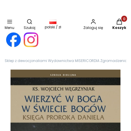
Otwórz wyszukiwarkę
Produkt
polski / zł
Menu
Szukaj
Zaloguj się
Koszyk
Sklep z dewocjonaliami Wydawnictwa MISERICORDIA Zgromadzenia Sióst