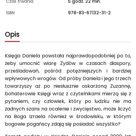
Czas trwania
5 godz. 22 min.
ISBN
978-83-67132-31-2
Opis
Księga Daniela powstała najprawdopodobniej po to,
żeby umoc­nić wiarę Żydów w czasach diaspory,
prześladowań, pośród potęż­niejszych i bardziej
wpływowych wrogów. Od próby Daniela i jego trzech
towarzyszy aż po niesłusznie oskarżoną Zuzannę,
bohate­ro­wie Księgi wraz z czytelnikami mierzą się z
pytaniem, czy czło­wiek, który po ludzku nie ma
żadnych szans na ocalenie i zwy­cię­stwo, może liczyć
na Boga Izraela również w środowisku, w którym
bogowie pogańscy zdają się posiadać wszystko?