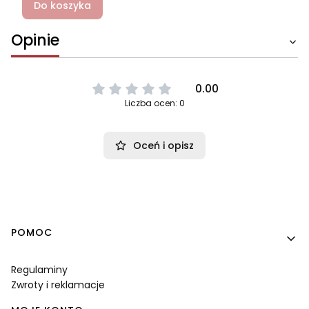
Do koszyka
Opinie
0.00
Liczba ocen: 0
Oceń i opisz
Linki w stopce
POMOC
Regulaminy
Zwroty i reklamacje