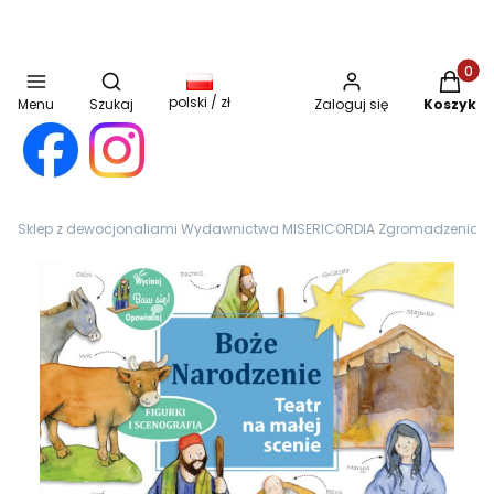
Otwórz wyszukiwarkę
Produkt
polski / zł
Menu
Szukaj
Zaloguj się
Koszyk
Sklep z dewocjonaliami Wydawnictwa MISERICORDIA Zgromadzenia Sióst