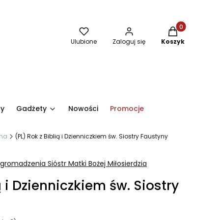
Produkty w kos
Ulubione
Zaloguj się
Koszyk
ry
Gadżety
Nowości
Promocje
yna
(PL) Rok z Biblią i Dzienniczkiem św. Siostry Faustyny
omadzenia Sióstr Matki Bożej Miłosierdzia
ą i Dzienniczkiem św. Siostry