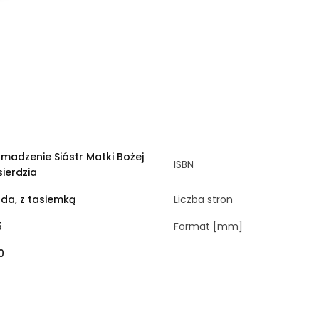
madzenie Sióstr Matki Bożej
ISBN
sierdzia
da, z tasiemką
Liczba stron
5
Format [mm]
0