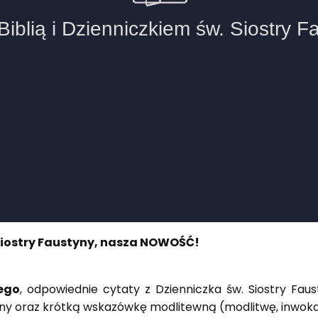
. Siostry Faustyny, nasza NOWOŚĆ!
nego
, odpowiednie cytaty z Dzienniczka św. Siostry Fau
ny oraz krótką wskazówkę modlitewną (modlitwę, inwokacj