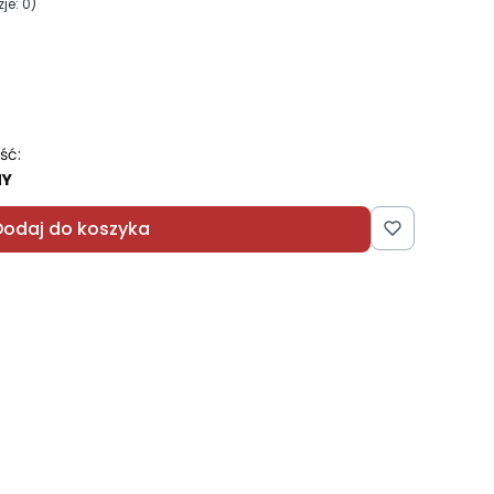
je: 0)
ść:
NY
Dodaj do koszyka