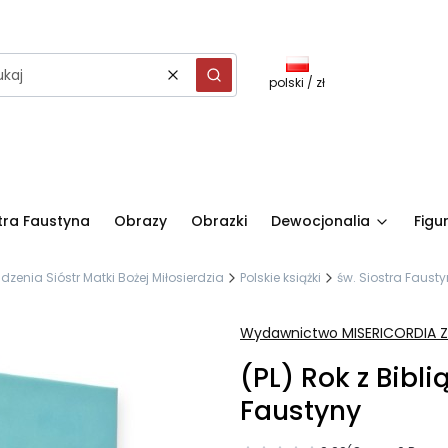
polski / zł
Wyczyść
Szukaj
stra Faustyna
Obrazy
Obrazki
Dewocjonalia
Figu
nia Sióstr Matki Bożej Miłosierdzia
Polskie książki
św. Siostra Faust
Wydawnictwo MISERICORDIA Zgr
(PL) Rok z Bibli
Faustyny