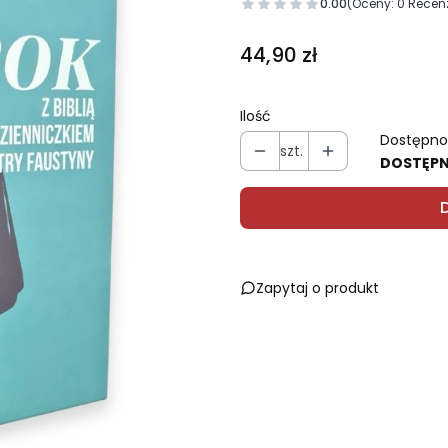
0.00
(Oceny: 0 Recenz
Cena
44,90 zł
Ilość
Dostępno
szt.
DOSTĘP
Zapytaj o produkt