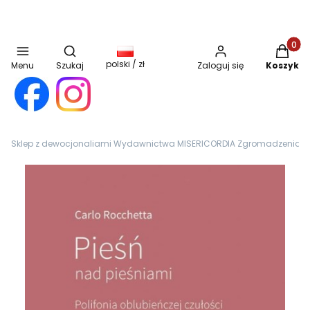
Otwórz wyszukiwarkę
Produkt
polski / zł
Menu
Szukaj
Zaloguj się
Koszyk
Sklep z dewocjonaliami Wydawnictwa MISERICORDIA Zgromadzenia Sióst