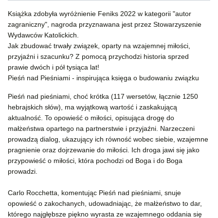
Książka zdobyła wyróżnienie Feniks 2022 w kategorii "autor
zagraniczny", nagroda przyznawana jest przez Stowarzyszenie
Wydawców Katolickich.
Jak zbudować trwały związek, oparty na wzajemnej miłości,
przyjaźni i szacunku? Z pomocą przychodzi historia sprzed
prawie dwóch i pół tysiąca lat!
Pieśń nad Pieśniami - inspirująca księga o budowaniu związku
Pieśń nad pieśniami, choć krótka (117 wersetów, łącznie 1250
hebrajskich słów), ma wyjątkową wartość i zaskakującą
aktualność. To opowieść o miłości, opisująca drogę do
małżeństwa opartego na partnerstwie i przyjaźni. Narzeczeni
prowadzą dialog, ukazujący ich równość wobec siebie, wzajemne
pragnienie oraz dojrzewanie do miłości. Ich droga jawi się jako
przypowieść o miłości, która pochodzi od Boga i do Boga
prowadzi.
Carlo Rocchetta, komentując Pieśń nad pieśniami, snuje
opowieść o zakochanych, udowadniając, że małżeństwo to dar,
którego najgłębsze piękno wyrasta ze wzajemnego oddania się