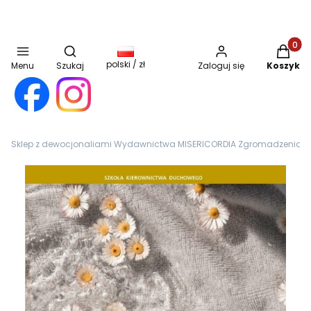
Otwórz wyszukiwarkę
Produkt
polski / zł
Menu
Szukaj
Zaloguj się
Koszyk
Sklep z dewocjonaliami Wydawnictwa MISERICORDIA Zgromadzenia Sióst