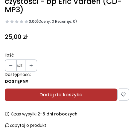
czystości - bp Eric Varden (CD-
MP3)
0.00
(Oceny: 0 Recenzje: 0)
Cena
25,00 zł
Ilość
szt.
Dostępność:
DOSTĘPNY
Dodaj do koszyka
Czas wysyłki:
2-5 dni roboczych
Zapytaj o produkt