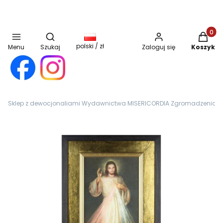
Otwórz wyszukiwarkę
Produkt
polski / zł
Menu
Szukaj
Zaloguj się
Koszyk
Sklep z dewocjonaliami Wydawnictwa MISERICORDIA Zgromadzenia Sióst