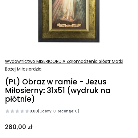
Wydawnictwo MISERICORDIA Zgromadzenia Sióstr Matki
Bożej Miłosierdzia
(PL) Obraz w ramie - Jezus
Miłosierny: 31x51 (wydruk na
płótnie)
0.00
(Oceny: 0 Recenzje: 0)
Cena
280,00 zł