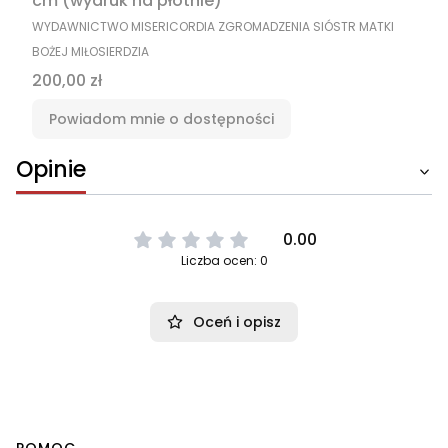
cm (wydruk na płótnie)
PRODUCENT
WYDAWNICTWO MISERICORDIA ZGROMADZENIA SIÓSTR MATKI
BOŻEJ MIŁOSIERDZIA
Cena
200,00 zł
Powiadom mnie o dostępności
Opinie
0.00
Liczba ocen: 0
Oceń i opisz