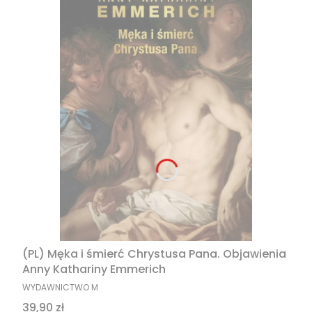
(PL) Męka i śmierć Chrystusa Pana. Objawienia
Anny Kathariny Emmerich
PRODUCENT
WYDAWNICTWO M
Cena
39,90 zł