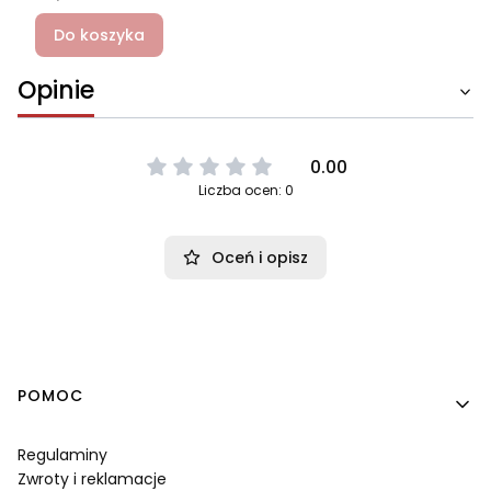
Do koszyka
Opinie
0.00
Liczba ocen: 0
Oceń i opisz
Linki w stopce
POMOC
Regulaminy
Zwroty i reklamacje