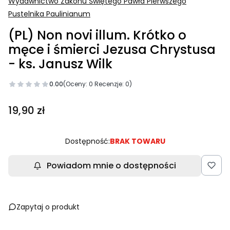
Wydawnictwo Zakonu Świętego Pawła Pierwszego
Pustelnika Paulinianum
(PL) Non novi illum. Krótko o
męce i śmierci Jezusa Chrystusa
- ks. Janusz Wilk
0.00
(Oceny: 0 Recenzje: 0)
Cena
19,90 zł
Dostępność:
BRAK TOWARU
Powiadom mnie o dostępności
Zapytaj o produkt