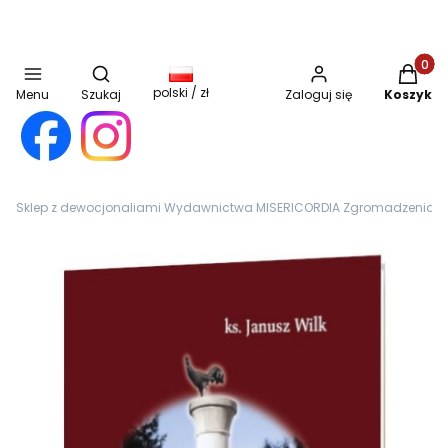
Otwórz wyszukiwarkę
Produkt
polski / zł
Menu
Szukaj
Zaloguj się
Koszyk
Sklep z dewocjonaliami Wydawnictwa MISERICORDIA Zgromadzenia Sióst