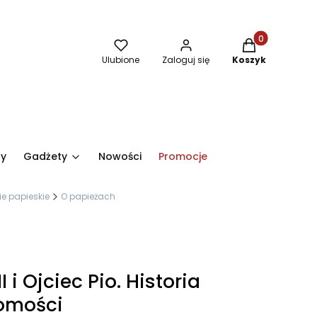
Produkty w kos
Ulubione
Zaloguj się
Koszyk
ry
Gadżety
Nowości
Promocje
ie papieskie
O papieżach
I i Ojciec Pio. Historia
jomości