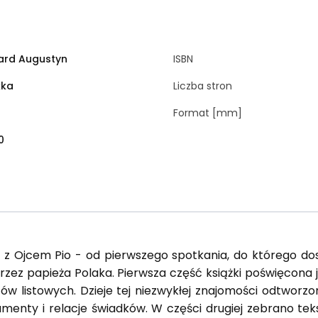
ard Augustyn
ISBN
kka
Liczba stron
Format [mm]
0
y z Ojcem Pio - od pierwszego spotkania, do którego dos
zez papieża Polaka. Pierwsza część książki poświęcona 
któw listowych. Dzieje tej niezwykłej znajomości odtwor
umenty i relacje świadków. W części drugiej zebrano tek