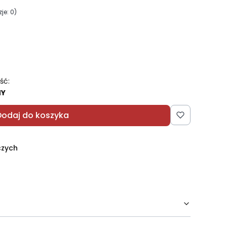
je: 0)
ść:
NY
Dodaj do koszyka
czych