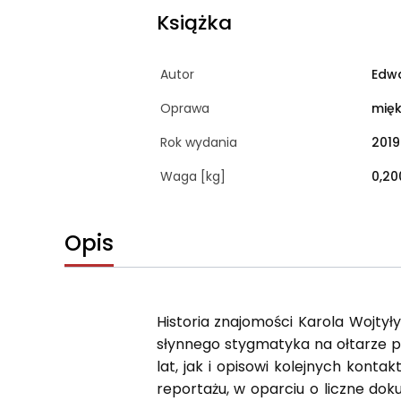
Książka
Autor
Edw
Oprawa
mię
Rok wydania
2019
Waga [kg]
0,20
Opis
Historia znajomości Karola Wojtył
słynnego stygmatyka na ołtarze pr
lat, jak i opisowi kolejnych konta
reportażu, w oparciu o liczne dok