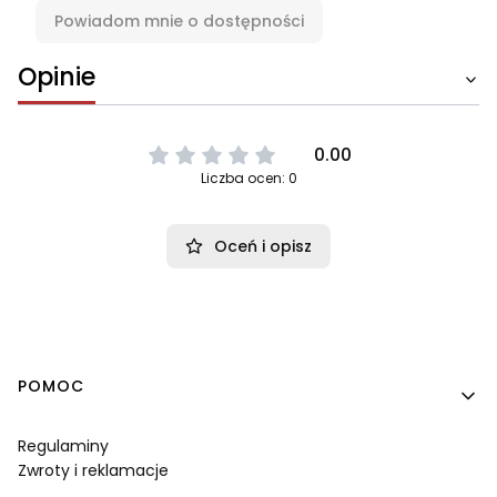
Powiadom mnie o dostępności
Opinie
0.00
Liczba ocen: 0
Oceń i opisz
Linki w stopce
POMOC
Regulaminy
Zwroty i reklamacje