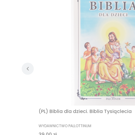
(PL) Biblia dla dzieci. Biblia Tysiąclecia
PRODUCENT
WYDAWNICTWO PALLOTTINUM
Cena
39,00 zł