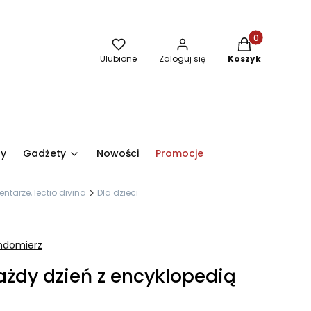
Produkty w kos
Ulubione
Zaloguj się
Koszyk
ry
Gadżety
Nowości
Promocje
ntarze, lectio divina
Dla dzieci
ndomierz
każdy dzień z encyklopedią