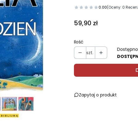
0.00
(Oceny: 0 Recenz
Cena
59,90 zł
Ilość
Dostępno
szt.
DOSTĘP
Zapytaj o produkt