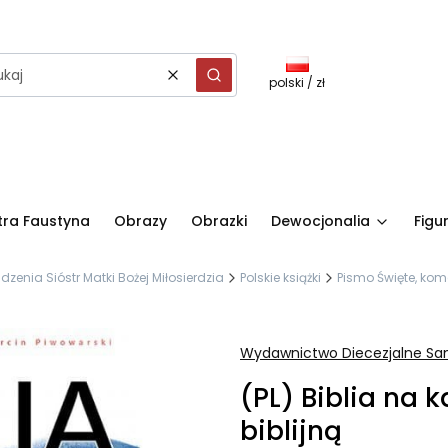
polski / zł
Wyczyść
Szukaj
stra Faustyna
Obrazy
Obrazki
Dewocjonalia
Figu
nia Sióstr Matki Bożej Miłosierdzia
Polskie książki
Pismo Święte, kome
Wydawnictwo Diecezjalne Sa
(PL) Biblia na 
biblijną