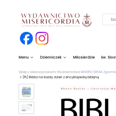
Menu
Dzienniczek
Miłosierdzie
św. Sio
Sklep z dewocjonaliami Wydawnictwa MISERICORDIA Zgromadze
(PL) Biblia na każdy dzień z encyklopedią biblijną