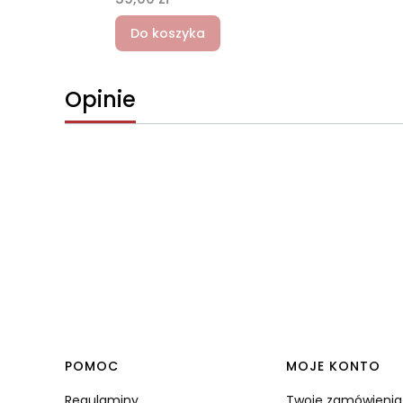
Do koszyka
Opinie
Linki w stopce
POMOC
MOJE KONTO
Regulaminy
Twoje zamówienia