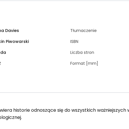
na Davies
Tłumaczenie
in Piwowarski
ISBN
rda
Liczba stron
2
Format [mm]
zawiera historie odnoszące się do wszystkich ważniejszych
logicznej.