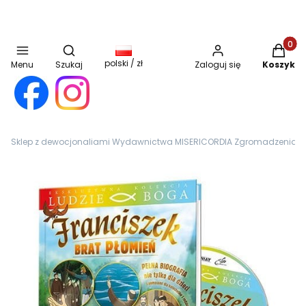
Otwórz wyszukiwarkę
Produkt
polski / zł
Menu
Szukaj
Zaloguj się
Koszyk
Sklep z dewocjonaliami Wydawnictwa MISERICORDIA Zgromadzenia Sióst