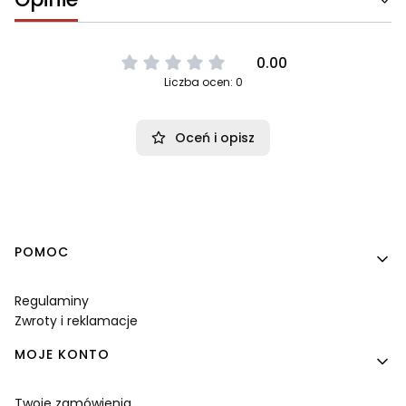
0.00
Liczba ocen: 0
Oceń i opisz
Linki w stopce
POMOC
Regulaminy
Zwroty i reklamacje
MOJE KONTO
Twoje zamówienia