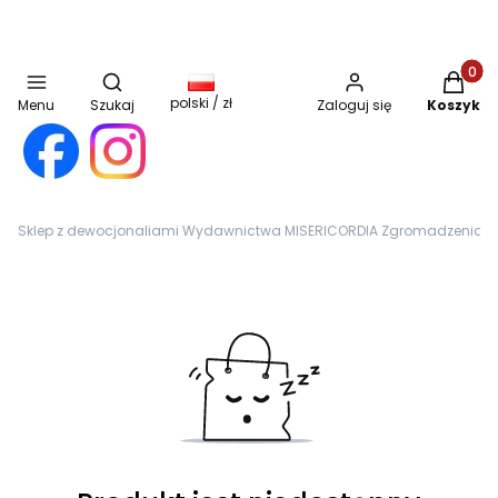
Otwórz wyszukiwarkę
Produkt
polski / zł
Menu
Szukaj
Zaloguj się
Koszyk
Sklep z dewocjonaliami Wydawnictwa MISERICORDIA Zgromadzenia Sióst