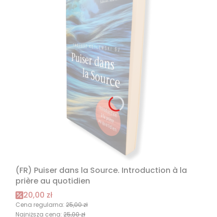
(FR) Puiser dans la Source. Introduction à la
prière au quotidien
Cena promocyjna
20,00 zł
Cena regularna:
25,00 zł
Najniższa cena:
25,00 zł