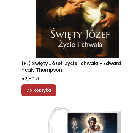
(PL) Święty Józef. Życie i chwała - Edward
Healy Thompson
Cena
52,50 zł
Do koszyka