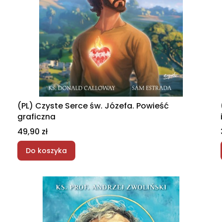
(PL) Czyste Serce św. Józefa. Powieść
graficzna
Cena
49,90 zł
Do koszyka