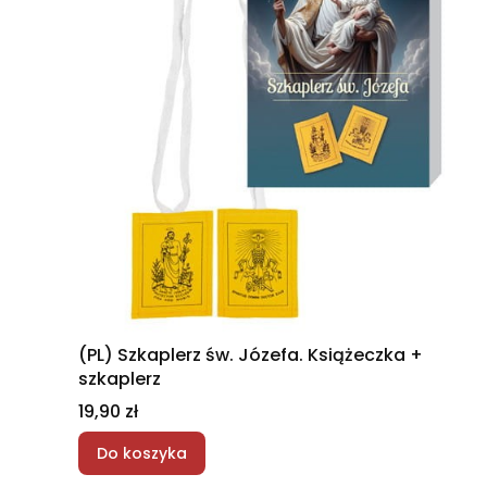
(PL) Szkaplerz św. Józefa. Książeczka +
szkaplerz
Cena
19,90 zł
Do koszyka