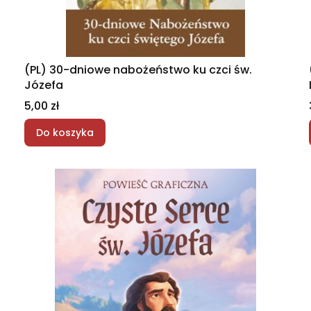
(PL) 30-dniowe nabożeństwo ku czci św.
Józefa
Cena
5,00 zł
Do koszyka