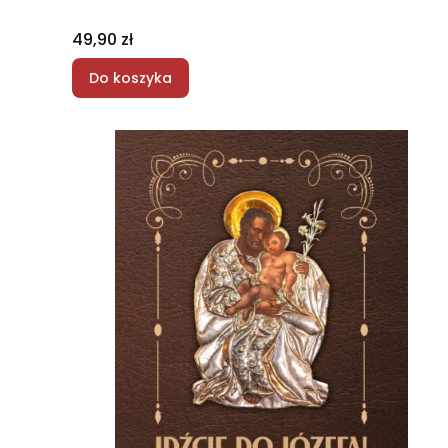
Cena
49,90 zł
Do koszyka