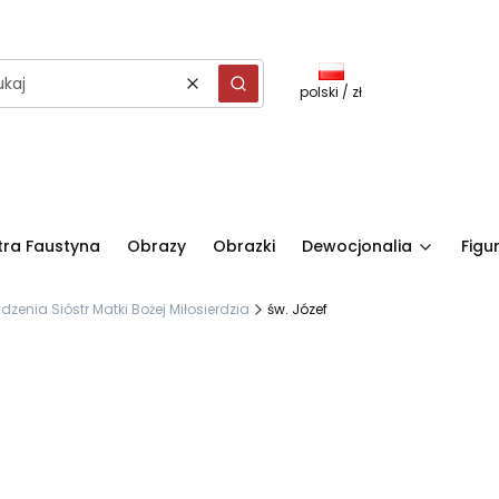
polski / zł
Wyczyść
Szukaj
stra Faustyna
Obrazy
Obrazki
Dewocjonalia
Figu
nia Sióstr Matki Bożej Miłosierdzia
św. Józef