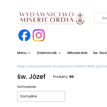
Menu
Dzienniczek
Miłosierdzie
św. Sio
Sklep z dewocjonaliami Wydawnictwa MISERICORDIA Zgromadze
św. Józef
Produkty:
60
Lista produktów
Sortowanie:
Domyślne