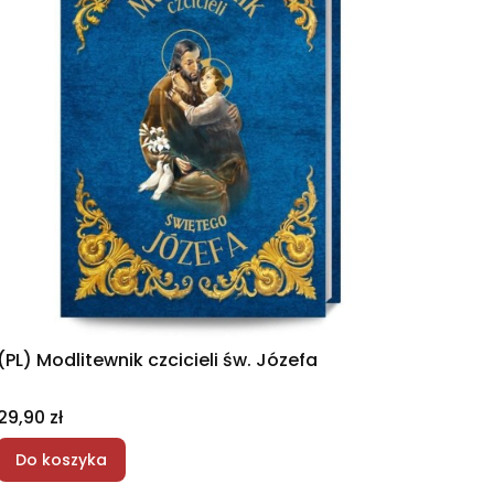
(PL) Modlitewnik czcicieli św. Józefa
Cena
29,90 zł
Do koszyka