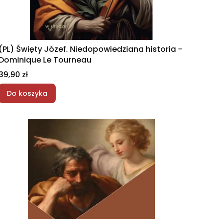
(PL) Święty Józef. Niedopowiedziana historia -
Dominique Le Tourneau
Cena
39,90 zł
Do koszyka