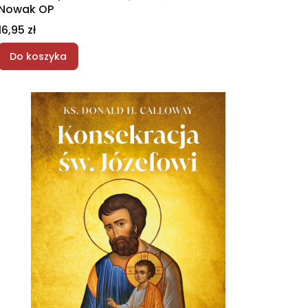
Nowak OP
Cena
16,95 zł
Do koszyka