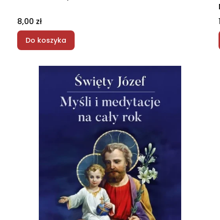
Cena
8,00 zł
Do koszyka