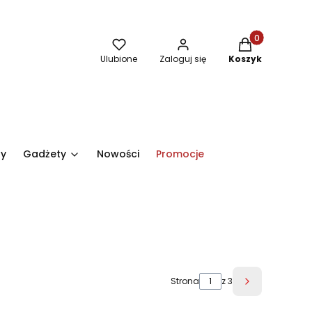
Produkty w kos
Ulubione
Zaloguj się
Koszyk
ry
Gadżety
Nowości
Promocje
Strona
z 3
Następne pr